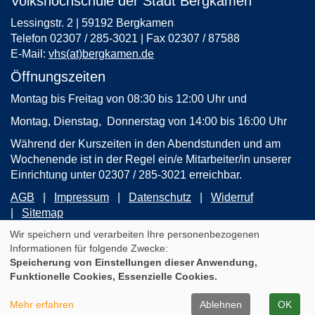
Volkshochschule der Stadt Bergkamen
Lessingstr. 2 | 59192 Bergkamen
Telefon 02307 / 285-3021 | Fax 02307 / 87588
E-Mail:
vhs(at)bergkamen.de
Öffnungszeiten
Montag bis Freitag von 08:30 bis 12:00 Uhr und
Montag, Dienstag, Donnerstag von 14:00 bis 16:00 Uhr
Während der Kurszeiten in den Abendstunden und am
Wochenende ist in der Regel ein/e Mitarbeiter/in unserer
Einrichtung unter 02307 / 285-3021 erreichbar.
AGB
Impressum
Datenschutz
Widerruf
Sitemap
Wir speichern und verarbeiten Ihre personenbezogenen
Informationen für folgende Zwecke:
Cookie Einstellungen
Speicherung von Einstellungen dieser Anwendung,
WIDERRUFSFORMULAR
Funktionelle Cookies, Essenzielle Cookies.
A
Kontrast
Ansicht
A
A
Mehr erfahren
Ablehnen
OK