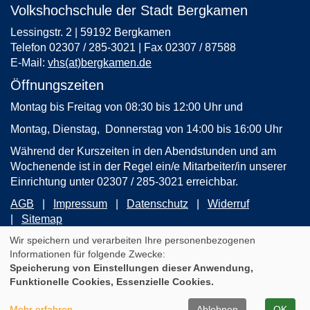
Volkshochschule der Stadt Bergkamen
Lessingstr. 2 | 59192 Bergkamen
Telefon 02307 / 285-3021 | Fax 02307 / 87588
E-Mail:
vhs(at)bergkamen.de
Öffnungszeiten
Montag bis Freitag von 08:30 bis 12:00 Uhr und
Montag, Dienstag, Donnerstag von 14:00 bis 16:00 Uhr
Während der Kurszeiten in den Abendstunden und am
Wochenende ist in der Regel ein/e Mitarbeiter/in unserer
Einrichtung unter 02307 / 285-3021 erreichbar.
AGB
Impressum
Datenschutz
Widerruf
Sitemap
Wir speichern und verarbeiten Ihre personenbezogenen
Informationen für folgende Zwecke:
Cookie Einstellungen
Speicherung von Einstellungen dieser Anwendung,
WIDERRUFSFORMULAR
Funktionelle Cookies, Essenzielle Cookies.
A
Kontrast
Ansicht
A
A
Mehr erfahren
Ablehnen
OK