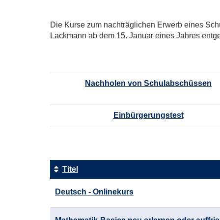
Die Kurse zum nachträglichen Erwerb eines Sc
Lackmann ab dem 15. Januar eines Jahres entge
Nachholen von Schulabschüssen
Einbürgerungstest
Titel
Kursübersicht.
Deutsch - Onlinekurs
Tabellenüberschriften
können
sortiert