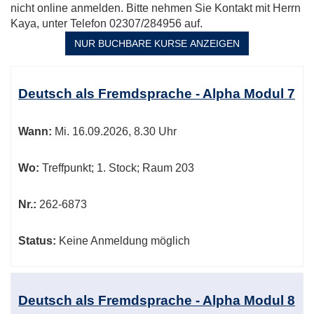
nicht online anmelden. Bitte nehmen Sie Kontakt mit Herrn
Kaya, unter Telefon 02307/284956 auf.
NUR BUCHBARE
KURSE ANZEIGEN
Kursübersicht.
Tabellenüberschriften
Deutsch als Fremdsprache - Alpha Modul 7
können
sortiert
Wann:
Mi.
16.09.2026, 8.30 Uhr
werden.
Wo:
Treffpunkt; 1. Stock; Raum 203
Nr.:
262-6873
Status:
Keine Anmeldung möglich
Deutsch als Fremdsprache - Alpha Modul 8