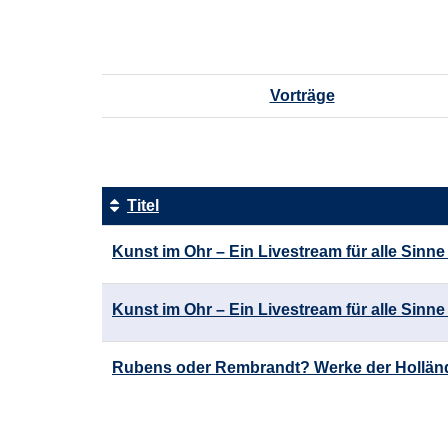
Vorträge
Titel
Kursübersicht.
Kunst im Ohr – Ein Livestream für alle Sinne
Tabellenüberschriften
können
sortiert
Kunst im Ohr – Ein Livestream für alle Sinne 4
werden.
Rubens oder Rembrandt? Werke der Holländ