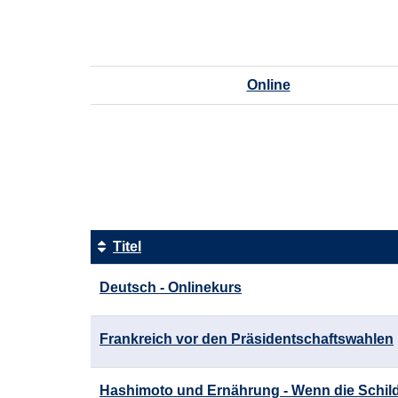
Online
Seite
1
von
2
Titel
Kursübersicht.
Deutsch - Onlinekurs
Tabellenüberschriften
können
sortiert
Frankreich vor den Präsidentschaftswahlen
werden.
Hashimoto und Ernährung - Wenn die Schild