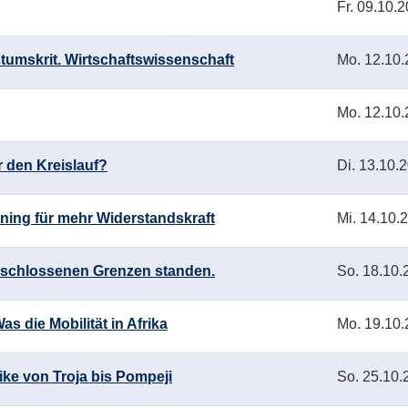
Fr.
09.10.2
hstumskrit. Wirtschaftswissenschaft
Mo.
12.10.
Mo.
12.10.
r den Kreislauf?
Di.
13.10.2
ining für mehr Widerstandskraft
Mi.
14.10.2
erschlossenen Grenzen standen.
So.
18.10.2
Was die Mobilität in Afrika
Mo.
19.10.
ike von Troja bis Pompeji
So.
25.10.2