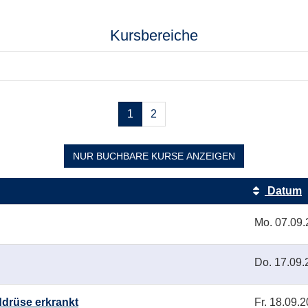
Kursbereiche
Seiten
1
2
blättern
NUR BUCHBARE
KURSE ANZEIGEN
Datum
Mo.
07.09.
Do.
17.09.
drüse erkrankt
Fr.
18.09.2