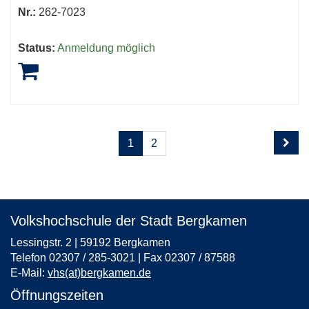
Nr.:
262-7023
Status:
Anmeldung möglich
Seite
Seiten
1
2
1
blättern
von
2
Volkshochschule der Stadt Bergkamen
Lessingstr. 2 | 59192 Bergkamen
Telefon 02307 / 285-3021 | Fax 02307 / 87588
E-Mail:
vhs(at)bergkamen.de
Öffnungszeiten