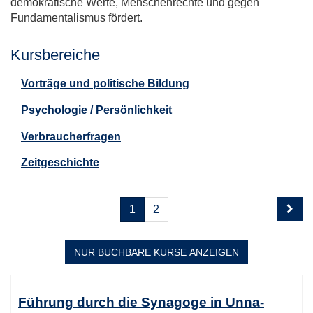
demokratische Werte, Menschenrechte und gegen
Fundamentalismus fördert.
Kursbereiche
Vorträge und politische Bildung
Psychologie / Persönlichkeit
Verbraucherfragen
Zeitgeschichte
Seite
Seiten
1
2
1
blättern
von
2
NUR BUCHBARE
KURSE ANZEIGEN
Kursübersicht.
Tabellenüberschriften
Führung durch die Synagoge in Unna-
können