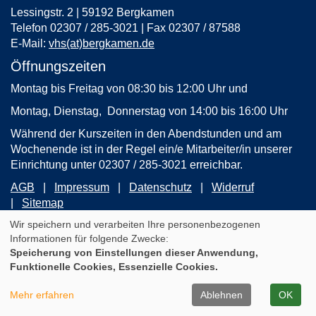
Lessingstr. 2 | 59192 Bergkamen
Telefon 02307 / 285-3021 | Fax 02307 / 87588
E-Mail:
vhs(at)bergkamen.de
Öffnungszeiten
Montag bis Freitag von 08:30 bis 12:00 Uhr und
Montag, Dienstag, Donnerstag von 14:00 bis 16:00 Uhr
Während der Kurszeiten in den Abendstunden und am
Wochenende ist in der Regel ein/e Mitarbeiter/in unserer
Einrichtung unter 02307 / 285-3021 erreichbar.
AGB
Impressum
Datenschutz
Widerruf
Sitemap
Wir speichern und verarbeiten Ihre personenbezogenen
Informationen für folgende Zwecke:
Cookie Einstellungen
Speicherung von Einstellungen dieser Anwendung,
WIDERRUFSFORMULAR
Funktionelle Cookies, Essenzielle Cookies.
A
Kontrast
Ansicht
A
A
Mehr erfahren
Ablehnen
OK