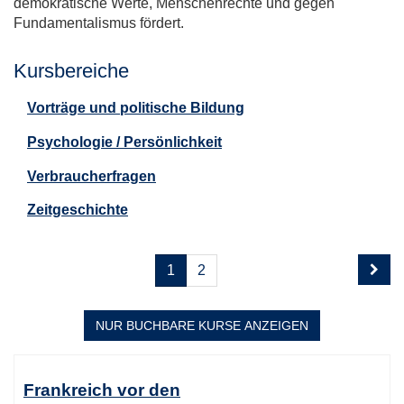
demokratische Werte, Menschenrechte und gegen
Fundamentalismus fördert.
Kursbereiche
Vorträge und politische Bildung
Psychologie / Persönlichkeit
Verbraucherfragen
Zeitgeschichte
Seite
Seiten
1
2
1
blättern
von
2
NUR BUCHBARE
KURSE ANZEIGEN
Kursübersicht.
Tabellenüberschriften
Frankreich vor den
können