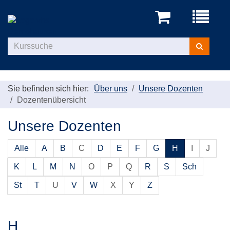
Menü
aufklappe
Kurse
suchen
Sie befinden sich hier:
Über uns
Unsere Dozenten
Dozentenübersicht
Unsere Dozenten
Alle
A
B
C
D
E
F
G
H
I
J
K
L
M
N
O
P
Q
R
S
Sch
St
T
U
V
W
X
Y
Z
H