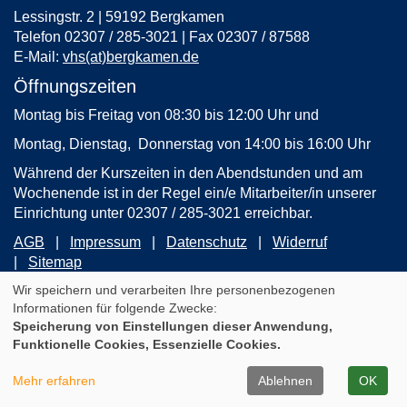
Lessingstr. 2 | 59192 Bergkamen
Telefon 02307 / 285-3021 | Fax 02307 / 87588
E-Mail:
vhs(at)bergkamen.de
Öffnungszeiten
Montag bis Freitag von 08:30 bis 12:00 Uhr und
Montag, Dienstag, Donnerstag von 14:00 bis 16:00 Uhr
Während der Kurszeiten in den Abendstunden und am
Wochenende ist in der Regel ein/e Mitarbeiter/in unserer
Einrichtung unter 02307 / 285-3021 erreichbar.
AGB
Impressum
Datenschutz
Widerruf
Sitemap
Wir speichern und verarbeiten Ihre personenbezogenen
Informationen für folgende Zwecke:
Cookie Einstellungen
Speicherung von Einstellungen dieser Anwendung,
WIDERRUFSFORMULAR
Funktionelle Cookies, Essenzielle Cookies.
A
Kontrast
Ansicht
A
A
Mehr erfahren
Ablehnen
OK