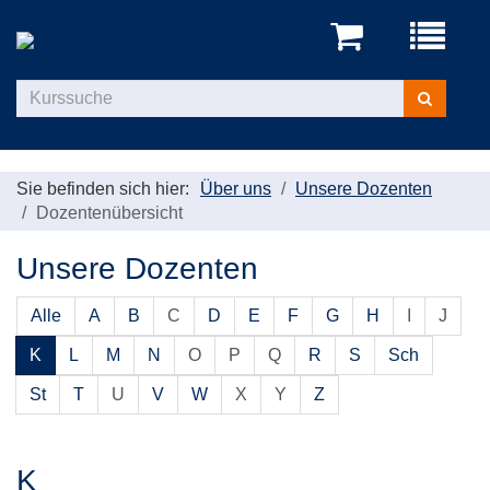
Menü
aufklappe
Kurse
suchen
Sie befinden sich hier:
Über uns
Unsere Dozenten
Dozentenübersicht
Unsere Dozenten
Alle
A
B
C
D
E
F
G
H
I
J
K
L
M
N
O
P
Q
R
S
Sch
St
T
U
V
W
X
Y
Z
K